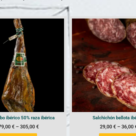
.
o ibérico 50% raza ibérica
Salchichón bellota ib
79,00
€
–
305,00
€
29,00
€
–
36,00