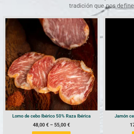
tradición que nos define
Lomo de cebo Ibérico 50% Raza Ibérica
Jamón ceb
48,00
€
–
55,00
€
1