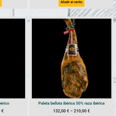
Añadir al carrito
érico
Paleta bellota ibérica 50% raza ibérica
0
€
132,00
€
–
210,00
€