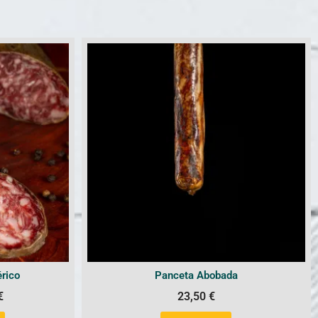
érico
Panceta Abobada
€
23,50
€