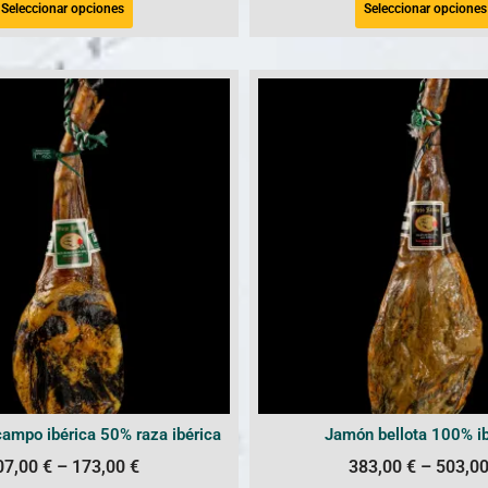
Seleccionar opciones
Seleccionar opciones
campo ibérica 50% raza ibérica
Jamón bellota 100% ib
07,00
€
–
173,00
€
383,00
€
–
503,0