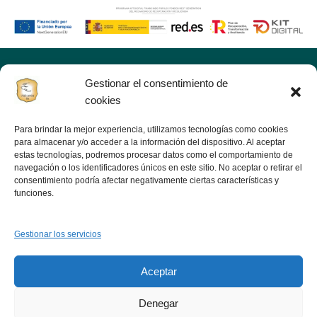
Gestionar el consentimiento de
Inic
cookies
Tiend
Para brindar la mejor experiencia, utilizamos tecnologías como cookies
Noso
para almacenar y/o acceder a la información del dispositivo. Al aceptar
Viejo jamón
estas tecnologías, podremos procesar datos como el comportamiento de
Ofer
navegación o los identificadores únicos en este sitio. No aceptar o retirar el
consentimiento podría afectar negativamente ciertas características y
funciones.
Bl
Cont
Gestionar los servicios
Sigue
Fábrica: Polígono Industrial Infrexsa; s/n
Teléfono: 636 80 18 93 - 620 91 41 13 Móvil: 636
Aceptar
80 18 93 06340 FREGENAL DE LA
SIERRA(Badajoz)
Denegar