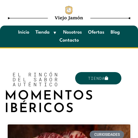
Saltar
al
contenido
Inicio
Tienda
Nosotros
Ofertas
Blog
Contacto
EL RINCÓN
TIENDA
DEL SABOR
AUTÉNTICO
MOMENTOS
IBÉRICOS
CURIOSIDADES