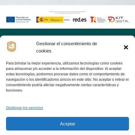
Gestionar el consentimiento de
Inic
cookies
Tiend
Para brindar la mejor experiencia, utilizamos tecnologías como cookies
Noso
para almacenar y/o acceder a la información del dispositivo. Al aceptar
Viejo jamón
estas tecnologías, podremos procesar datos como el comportamiento de
Ofer
navegación o los identificadores únicos en este sitio. No aceptar o retirar el
consentimiento podría afectar negativamente ciertas características y
funciones.
Bl
Cont
Gestionar los servicios
Sigue
Fábrica: Polígono Industrial Infrexsa; s/n
Teléfono: 636 80 18 93 - 620 91 41 13 Móvil: 636
Aceptar
80 18 93 06340 FREGENAL DE LA
SIERRA(Badajoz)