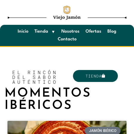
Saltar
al
contenido
Inicio
Tienda
Nosotros
Ofertas
Blog
Contacto
EL RINCÓN
TIENDA
DEL SABOR
AUTÉNTICO
MOMENTOS
IBÉRICOS
JAMÓN IBÉRICO