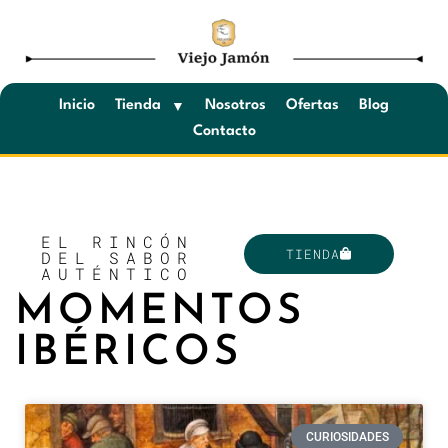
Saltar
al
contenido
Inicio
Tienda
Nosotros
Ofertas
Blog
Contacto
EL RINCÓN
TIENDA
DEL SABOR
AUTÉNTICO
MOMENTOS
IBÉRICOS
CURIOSIDADES