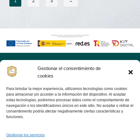
1
2
3
→
Gestionar el consentimiento de
Inic
cookies
Tiend
Para brindar la mejor experiencia, utilizamos tecnologías como cookies
Noso
para almacenar y/o acceder a la información del dispositivo. Al aceptar
Viejo jamón
estas tecnologías, podremos procesar datos como el comportamiento de
Ofer
navegación o los identificadores únicos en este sitio. No aceptar o retirar el
consentimiento podría afectar negativamente ciertas características y
funciones.
Bl
Cont
Gestionar los servicios