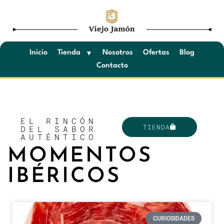
Saltar
al
contenido
Inicio
Tienda
Nosotros
Ofertas
Blog
Contacto
EL RINCÓN
TIENDA
DEL SABOR
AUTÉNTICO
MOMENTOS
IBÉRICOS
CURIOSIDADES