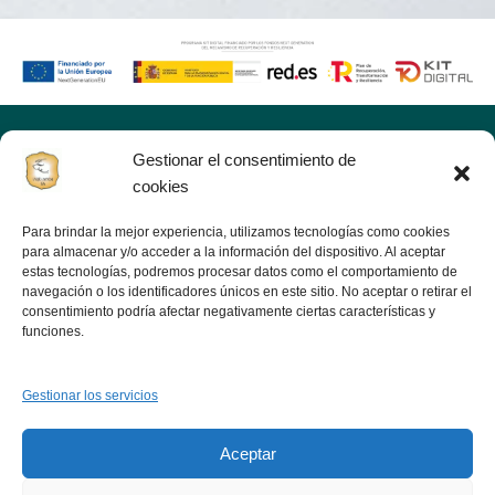
Gestionar el consentimiento de
Inic
cookies
Tiend
Para brindar la mejor experiencia, utilizamos tecnologías como cookies
Noso
para almacenar y/o acceder a la información del dispositivo. Al aceptar
Viejo jamón
estas tecnologías, podremos procesar datos como el comportamiento de
Ofer
navegación o los identificadores únicos en este sitio. No aceptar o retirar el
consentimiento podría afectar negativamente ciertas características y
funciones.
Bl
Cont
Gestionar los servicios
Sigue
Fábrica: Polígono Industrial Infrexsa; s/n
Teléfono: 636 80 18 93 - 620 91 41 13 Móvil: 636
Aceptar
80 18 93 06340 FREGENAL DE LA
SIERRA(Badajoz)