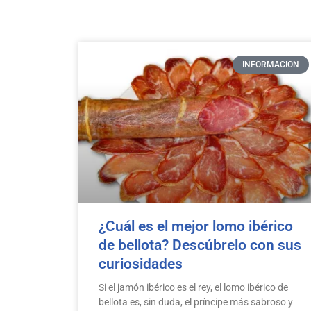
INFORMACION
¿Cuál es el mejor lomo ibérico
de bellota? Descúbrelo con sus
curiosidades
Si el jamón ibérico es el rey, el lomo ibérico de
bellota es, sin duda, el príncipe más sabroso y