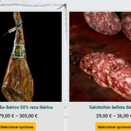
o ibérico 50% raza ibérica
Salchichón bellota ib
79,00
€
–
305,00
€
29,00
€
–
36,00
Seleccionar opciones
Seleccionar opciones