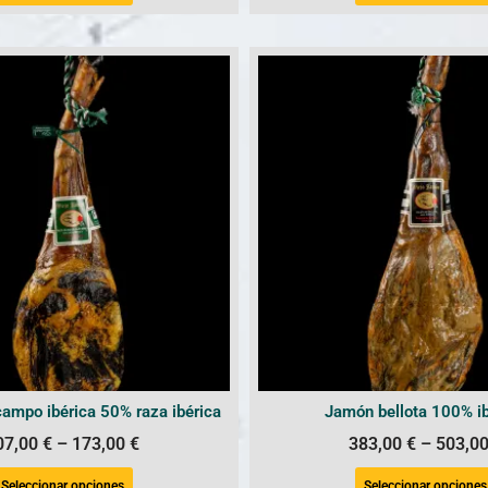
campo ibérica 50% raza ibérica
Jamón bellota 100% ib
07,00
€
–
173,00
€
383,00
€
–
503,0
Seleccionar opciones
Seleccionar opciones