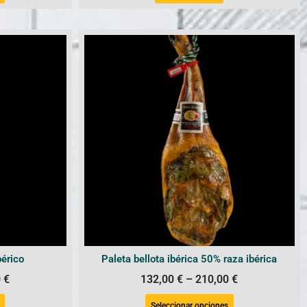
érico
Paleta bellota ibérica 50% raza ibérica
0
€
132,00
€
–
210,00
€
Seleccionar opciones