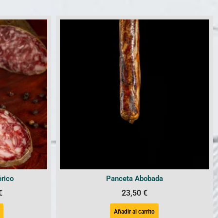
érico
Panceta Abobada
€
23,50
€
Añadir al carrito