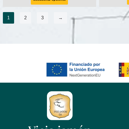
1
2
3
→