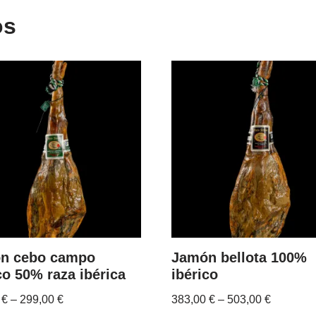
os
n cebo campo
Jamón bellota 100%
co 50% raza ibérica
ibérico
0
€
–
299,00
€
383,00
€
–
503,00
€