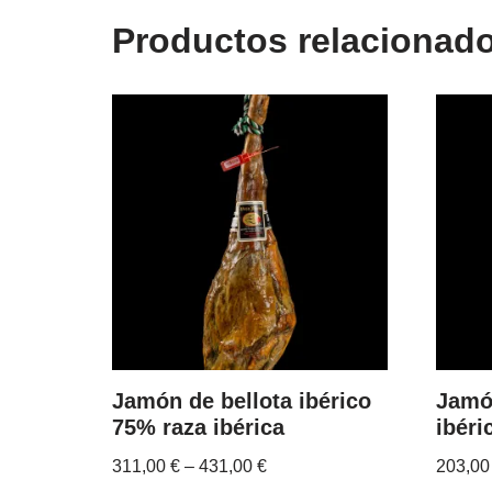
Productos relacionad
Jamón de bellota ibérico
Jamó
75% raza ibérica
ibéri
311,00
€
–
431,00
€
203,0