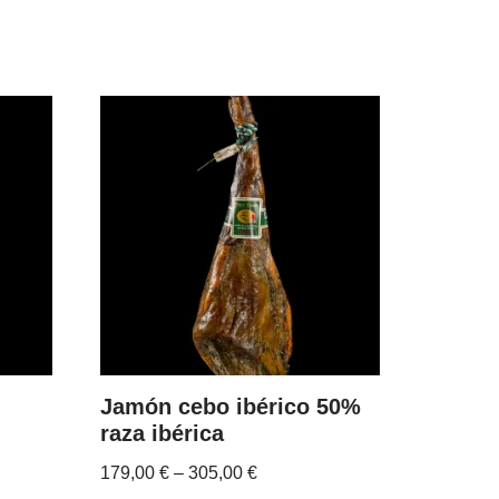
Jamón cebo ibérico 50%
raza ibérica
179,00
€
–
305,00
€