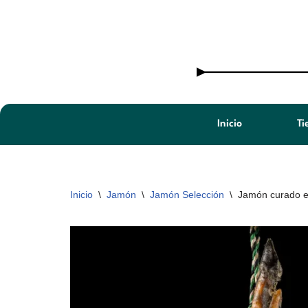
Saltar
al
contenido
Inicio
Ti
Inicio
\
Jamón
\
Jamón Selección
\
Jamón curado e