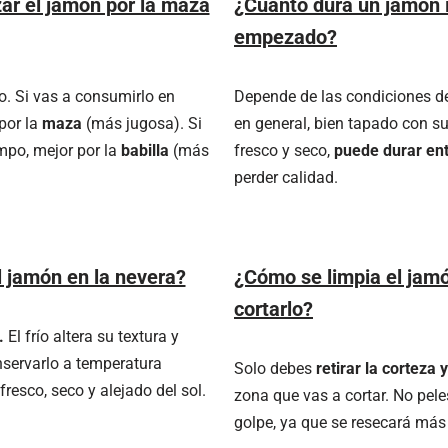
ar el jamón por la maza
¿Cuánto dura un jamón 
empezado?
. Si vas a consumirlo en
Depende de las condiciones de
por la
maza
(más jugosa). Si
en general, bien tapado con su
mpo, mejor por la
babilla
(más
fresco y seco,
puede durar en
perder calidad.
 jamón en la nevera?
¿Cómo se limpia el jam
cortarlo?
.
El frío altera su textura y
nservarlo a temperatura
Solo debes
retirar la corteza 
fresco, seco y alejado del sol.
zona que vas a cortar. No pele
golpe, ya que se resecará más