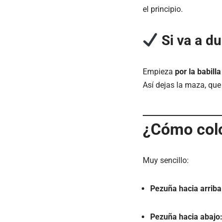
el principio.
Si va a d
Empieza
por la babilla
Así dejas la maza, que
¿Cómo colo
Muy sencillo:
Pezuña hacia arriba
Pezuña hacia abajo