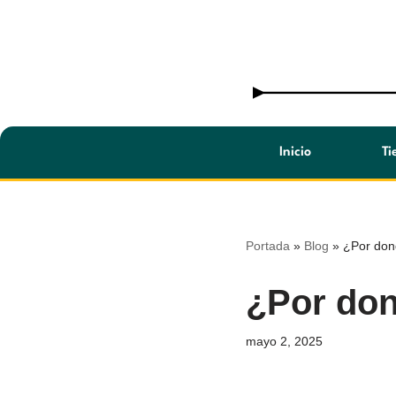
Saltar
al
contenido
Inicio
Ti
Portada
»
Blog
»
¿Por don
¿Por don
mayo 2, 2025