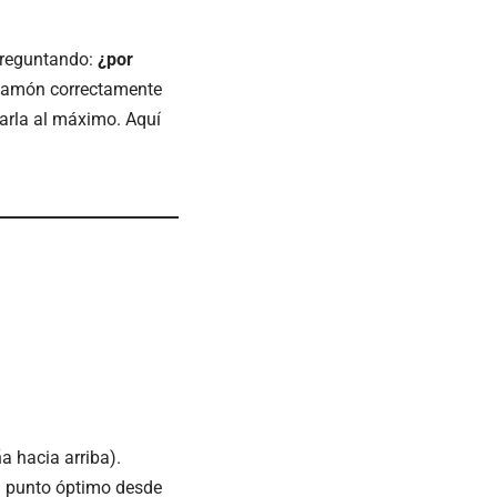
preguntando:
¿por
jamón correctamente
harla al máximo. Aquí
 hacia arriba).
su punto óptimo desde